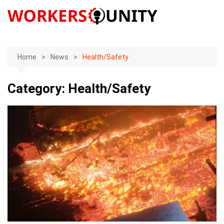
Skip
to
content
Home
News
Health/Safety
Category:
Health/Safety