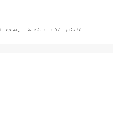
ी
श्रम क़ानून
फिल्म/किताब
वीडियो
हमारे बारे में
यूट्यूब चैनल
फेसबुक पेज