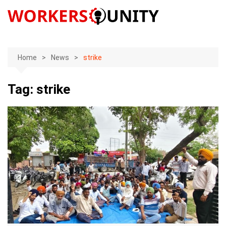
Skip
to
content
Home
News
strike
Tag:
strike