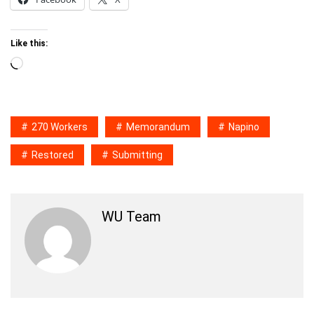
Like this:
Loading…
270 Workers
Memorandum
Napino
Restored
Submitting
WU Team