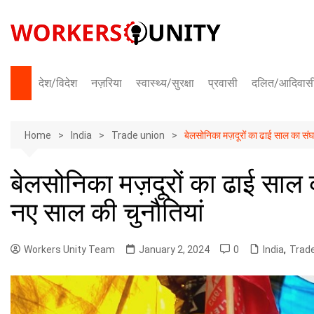
Skip
to
content
देश/विदेश
नज़रिया
स्वास्थ्य/सुरक्षा
प्रवासी
दलित/आदिवास
भारत
Home
अंतराष्ट्रीय
India
Trade union
बेलसोनिका मज़दूरों का ढाई साल का संघ
बेलसोनिका मज़दूरों का ढाई साल 
नए साल की चुनौतियां
Workers Unity Team
January 2, 2024
0
India
,
Trade