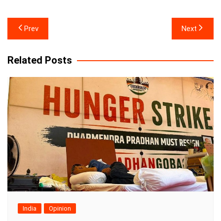
Post
Prev
Next
navigation
Related Posts
India
Opinion