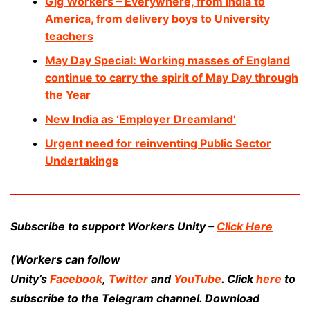
Gig Workers – Everywhere, from India to
America, from delivery boys to University
teachers
May Day Special: Working masses of England
continue to carry the spirit of May Day through
the Year
New India as ‘Employer Dreamland’
Urgent need for reinventing Public Sector
Undertakings
Subscribe to support Workers Unity –
Click Here
(Workers can follow
Unity’s
Facebook
,
Twitter
and
YouTube
. Click
here
to
subscribe to the Telegram channel. Download