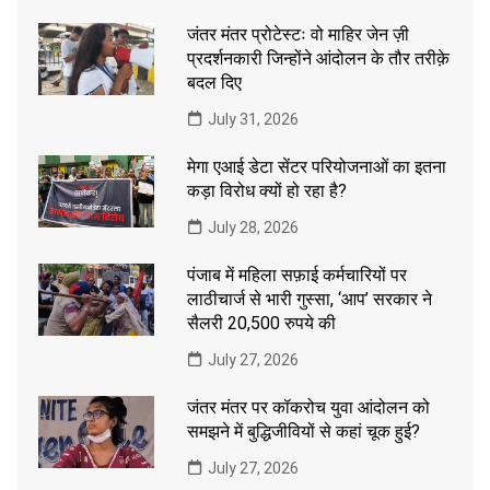
जंतर मंतर प्रोटेस्टः वो माहिर जेन ज़ी
प्रदर्शनकारी जिन्होंने आंदोलन के तौर तरीक़े
बदल दिए
July 31, 2026
मेगा एआई डेटा सेंटर परियोजनाओं का इतना
कड़ा विरोध क्यों हो रहा है?
July 28, 2026
पंजाब में महिला सफ़ाई कर्मचारियों पर
लाठीचार्ज से भारी गुस्सा, ‘आप’ सरकार ने
सैलरी 20,500 रुपये की
July 27, 2026
जंतर मंतर पर कॉकरोच युवा आंदोलन को
समझने में बुद्धिजीवियों से कहां चूक हुई?
July 27, 2026