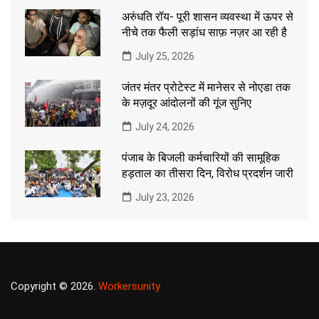
अरुंधति रॉय- पूरी शासन व्यवस्था में ऊपर से
नीचे तक फैली सड़ांध साफ़ नज़र आ रही है
July 25, 2026
जंतर मंतर प्रोटेस्ट में मानेसर से नोएडा तक
के मज़दूर आंदोलनों की गूंज सुनिए
July 24, 2026
पंजाब के बिजली कर्मचारियों की सामूहिक
हड़ताल का तीसरा दिन, विरोध प्रदर्शन जारी
July 23, 2026
Copyright © 2026.
Workersunity