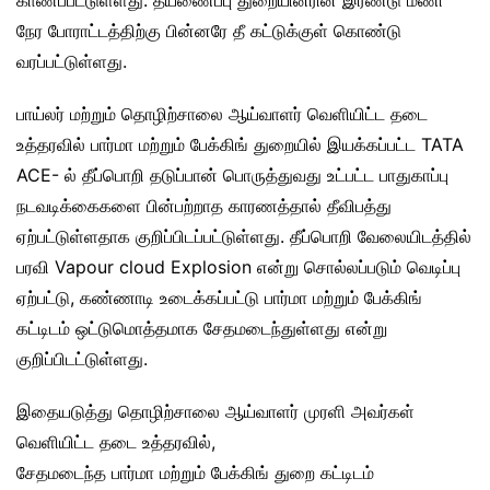
காணப்பட்டுள்ளது. தீயணைப்பு துறையினரின் இரண்டு மணி
நேர போராட்டத்திற்கு பின்னரே தீ கட்டுக்குள் கொண்டு
வரப்பட்டுள்ளது.
பாய்லர் மற்றும் தொழிற்சாலை ஆய்வாளர் வெளியிட்ட தடை
உத்தரவில் பார்மா மற்றும் பேக்கிங் துறையில் இயக்கப்பட்ட TATA
ACE- ல் தீப்பொறி தடுப்பான் பொருத்துவது உட்பட்ட பாதுகாப்பு
நடவடிக்கைகளை பின்பற்றாத காரணத்தால் தீவிபத்து
ஏற்பட்டுள்ளதாக குறிப்பிடப்பட்டுள்ளது. தீப்பொறி வேலையிடத்தில்
பரவி Vapour cloud Explosion என்று சொல்லப்படும் வெடிப்பு
ஏற்பட்டு, கண்ணாடி உடைக்கப்பட்டு பார்மா மற்றும் பேக்கிங்
கட்டிடம் ஒட்டுமொத்தமாக சேதமடைந்துள்ளது என்று
குறிப்பிடட்டுள்ளது.
இதையடுத்து தொழிற்சாலை ஆய்வாளர் முரளி அவர்கள்
வெளியிட்ட தடை உத்தரவில்,
சேதமடைந்த பார்மா மற்றும் பேக்கிங் துறை கட்டிடம்