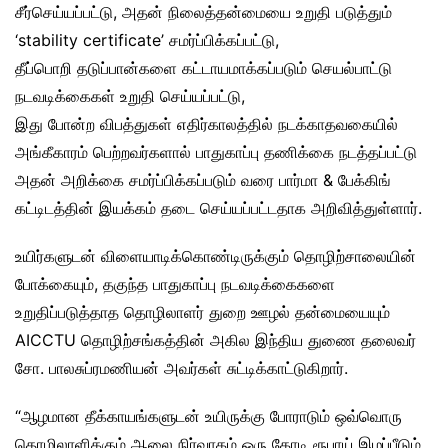
சீர்செய்யப்பட்டு, அதன் நிலைத்தன்மையை உறுதி படுத்தும்
‘stability certificate’ சமர்ப்பிக்கப்பட்டு,
தீப்பொறி தடுப்பான்களை கட்டாயமாக்கப்படும் செயல்பாட்டு
நடவடிக்கைகள் உறுதி செய்யப்பட்டு,
இது போன்ற விபத்துகள் எதிர்காலத்தில் நடக்காதவகையில்
அங்கீகாரம் பெற்றவர்களால் பாதுகாப்பு தணிக்கை நடத்தப்பட்டு
அதன் அறிக்கை சமர்ப்பிக்கப்படும் வரை பார்மா & பேக்கிங்
கட்டிடத்தின் இயக்கம் தடை செய்யப்பட்டதாக அறிவித்துள்ளார்.
உயிர்களுடன் விளையாடிக்கொண்டிருக்கும் தொழிற்சாலையின்
போக்கையும், தகுந்த பாதுகாப்பு நடவடிக்கைகளை
உறுதிப்படுத்தாத தொழிலாளர் துறை ஊழல் தன்மையையும்
AICCTU தொழிற்சங்கத்தின் அகில இந்திய துணை தலைவர்
சோ. பாலசுப்ரமணியன் அவர்கள் சுட்டிக்காட்டுகிறார்.
“ஆழமான தீக்காயங்களுடன் உயிருக்கு போராடும் ஒவ்வொரு
தொழிலாளிக்கும் ஆலை நிர்வாகம் ஒரு கோடி ரூபாய் இழப்பீடும்,