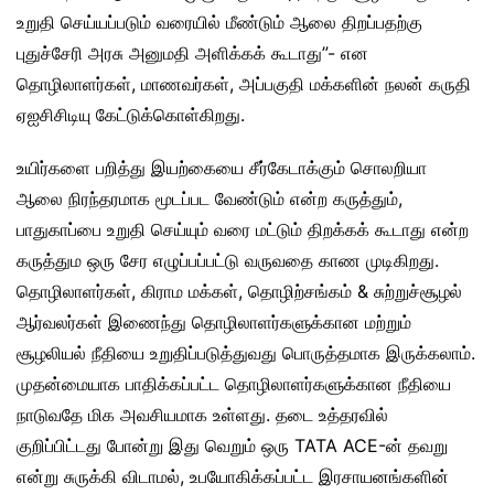
உறுதி செய்யப்படும் வரையில் மீண்டும் ஆலை திறப்பதற்கு
புதுச்சேரி அரசு அனுமதி அளிக்கக் கூடாது”- என
தொழிலாளர்கள், மாணவர்கள், அப்பகுதி மக்களின் நலன் கருதி
ஏஐசிசிடியு கேட்டுக்கொள்கிறது.
உயிர்களை பறித்து இயற்கையை சீர்கேடாக்கும் சொலறியா
ஆலை நிரந்தரமாக மூடப்பட வேண்டும் என்ற கருத்தும்,
பாதுகாப்பை உறுதி செய்யும் வரை மட்டும் திறக்கக் கூடாது என்ற
கருத்தும ஒரு சேர எழுப்பப்பட்டு வருவதை காண முடிகிறது.
தொழிலாளர்கள், கிராம மக்கள், தொழிற்சங்கம் & சுற்றுச்சூழல்
ஆர்வலர்கள் இணைந்து தொழிலாளர்களுக்கான மற்றும்
சூழலியல் நீதியை உறுதிப்படுத்துவது பொருத்தமாக இருக்கலாம்.
முதன்மையாக பாதிக்கப்பட்ட தொழிலாளர்களுக்கான நீதியை
நாடுவதே மிக அவசியமாக உள்ளது. தடை உத்தரவில்
குறிப்பிட்டது போன்று இது வெறும் ஒரு TATA ACE-ன் தவறு
என்று சுருக்கி விடாமல், உபயோகிக்கப்பட்ட இரசாயனங்களின்