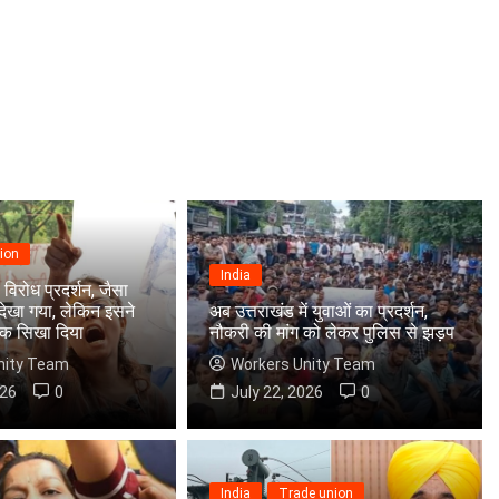
ion
India
 विरोध प्रदर्शन, जैसा
देखा गया, लेकिन इसने
अब उत्तराखंड में युवाओं का प्रदर्शन,
क सिखा दिया
नौकरी की मांग को लेकर पुलिस से झड़प
nity Team
Workers Unity Team
026
0
July 22, 2026
0
India
Trade union