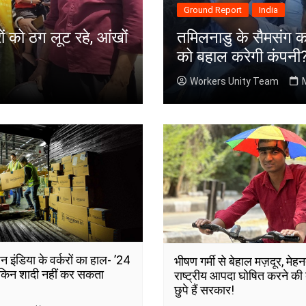
Ground Report
India
ं को ठग लूट रहे, आंखों
तमिलनाडु के सैमसंग कर्
को बहाल करेगी कंपनी
Workers Unity Team
न इंडिया के वर्करों का हाल- ’24
भीषण गर्मी से बेहाल मज़दूर, म
लेकिन शादी नहीं कर सकता
राष्ट्रीय आपदा घोषित करने की ब
छुपे हैं सरकार!