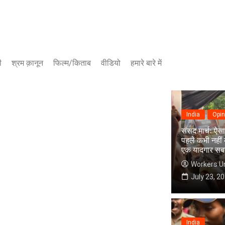
ी
श्रम क़ानून
फिल्म/किताब
वीडियो
हमारे बारे में
यूट्यूब चैनल
फेसबुक पेज
India
Opin
संसद मार्चः ऐसा
पहले कभी नहीं 
एक यादगार सब
Workers U
July 23, 2
India