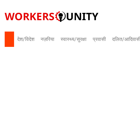
Skip
to
content
देश/विदेश
नज़रिया
स्वास्थ्य/सुरक्षा
प्रवासी
दलित/आदिवास
भारत
अंतराष्ट्रीय