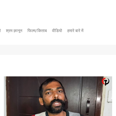
ी
श्रम क़ानून
फिल्म/किताब
वीडियो
हमारे बारे में
यूट्यूब चैनल
फेसबुक पेज