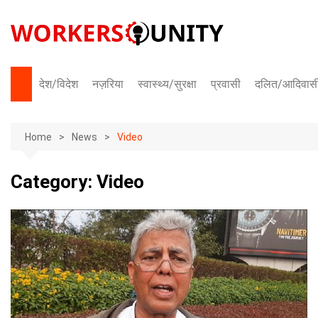
Skip
to
content
देश/विदेश
नज़रिया
स्वास्थ्य/सुरक्षा
प्रवासी
दलित/आदिवास
भारत
Home
अंतराष्ट्रीय
News
Video
Category:
Video