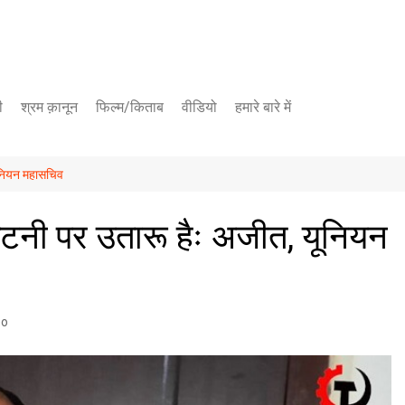
ी
श्रम क़ानून
फिल्म/किताब
वीडियो
हमारे बारे में
यूट्यूब चैनल
यूनियन महासचिव
फेसबुक पेज
छंटनी पर उतारू हैः अजीत, यूनियन
eo