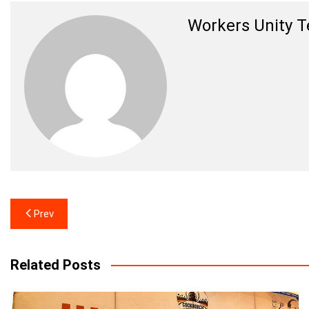
Workers Unity 
Post
Prev
navigation
Related Posts