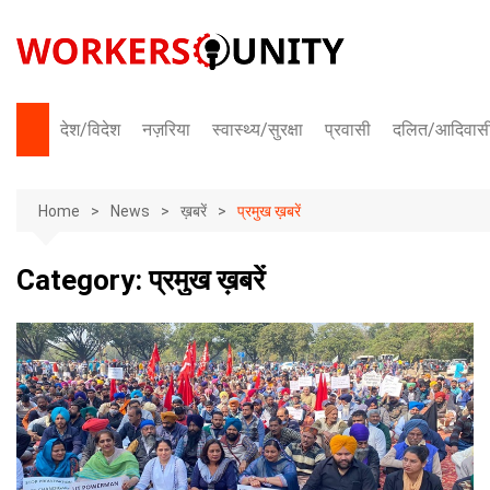
Skip
to
content
देश/विदेश
नज़रिया
स्वास्थ्य/सुरक्षा
प्रवासी
दलित/आदिवास
भारत
Home
अंतराष्ट्रीय
News
ख़बरें
प्रमुख ख़बरें
Category:
प्रमुख ख़बरें