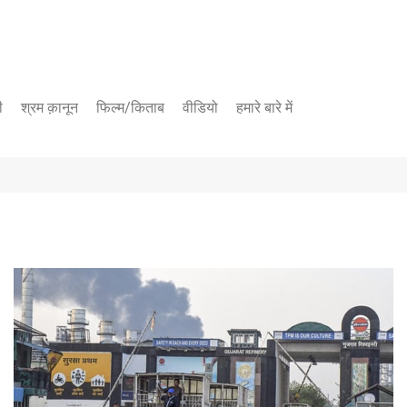
ी
श्रम क़ानून
फिल्म/किताब
वीडियो
हमारे बारे में
यूट्यूब चैनल
फेसबुक पेज