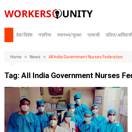
Skip
to
content
देश/विदेश
नज़रिया
स्वास्थ्य/सुरक्षा
प्रवासी
दलित/आदिवास
भारत
Home
अंतराष्ट्रीय
News
All India Government Nurses Federation
Tag:
All India Government Nurses Fe