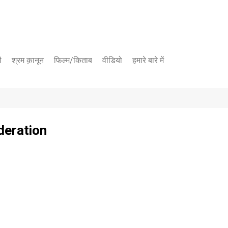
ी
श्रम क़ानून
फिल्म/किताब
वीडियो
हमारे बारे में
यूट्यूब चैनल
फेसबुक पेज
deration