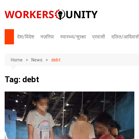
Skip
to
content
देश/विदेश
नज़रिया
स्वास्थ्य/सुरक्षा
प्रवासी
दलित/आदिवास
भारत
Home
अंतराष्ट्रीय
News
debt
Tag:
debt