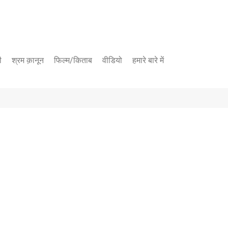
ी
श्रम क़ानून
फिल्म/किताब
वीडियो
हमारे बारे में
यूट्यूब चैनल
फेसबुक पेज