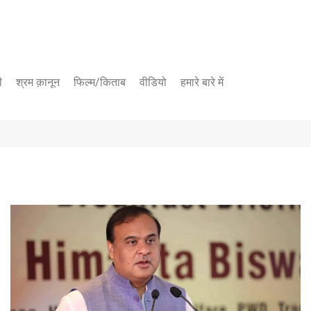
ी
श्रम क़ानून
फिल्म/किताब
वीडियो
हमारे बारे में
यूट्यूब चैनल
फेसबुक पेज