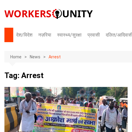
Skip
to
content
देश/विदेश
नज़रिया
स्वास्थ्य/सुरक्षा
प्रवासी
दलित/आदिवास
भारत
Home
अंतराष्ट्रीय
News
Arrest
Tag:
Arrest