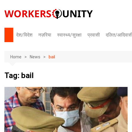
Skip
to
content
देश/विदेश
नज़रिया
स्वास्थ्य/सुरक्षा
प्रवासी
दलित/आदिवास
भारत
Home
अंतराष्ट्रीय
News
bail
Tag:
bail