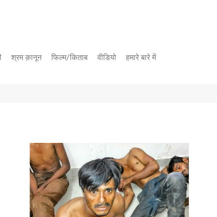
ी
श्रम क़ानून
फिल्म/किताब
वीडियो
हमारे बारे में
यूट्यूब चैनल
फेसबुक पेज