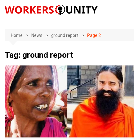
Skip
to
content
Home
News
ground report
Page 2
Tag:
ground report