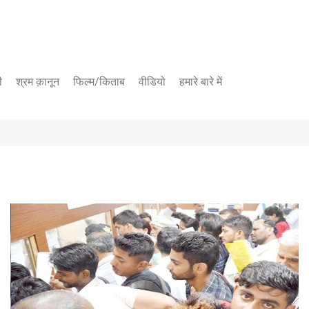
ी
श्रम क़ानून
फिल्म/किताब
वीडियो
हमारे बारे में
यूट्यूब चैनल
फेसबुक पेज