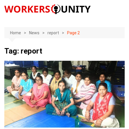
Skip
to
content
Home
News
report
Page 2
Tag:
report