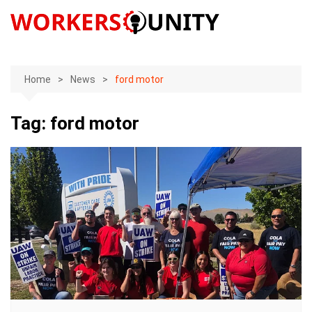
Skip
to
content
Home
News
ford motor
Tag:
ford motor