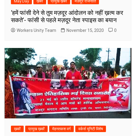
May Day
ख़बरें
प्रमुख ख़बरें
मज़दूर राजनीति
‘हमें फांसी देने से तुम मज़दूर आंदोलन को नहीं ख़त्म कर
सकते’- फांसी से पहले मज़दूर नेता स्पाइस का बयान
Workers Unity Team
November 15, 2020
0
ख़बरें
प्रमुख ख़बरें
मेहनतकश वर्ग
वर्कर्स यूनिटी विशेष