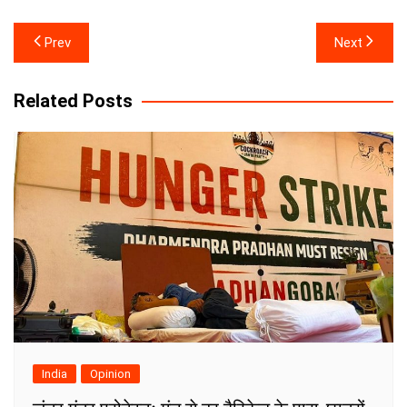
Post
Prev
Next
navigation
Related Posts
India
Opinion