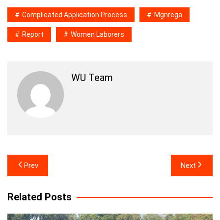
Complicated Application Process
Mgnrega
Report
Women Laborers
WU Team
Post
Prev
Next
navigation
Related Posts