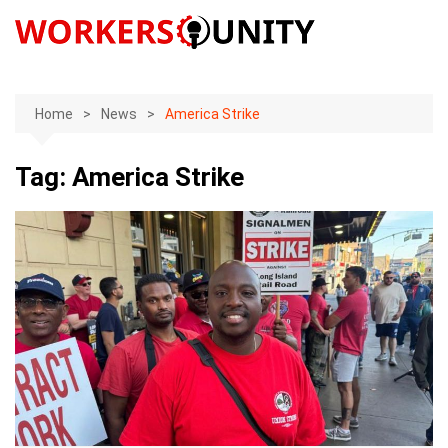
Skip
to
content
Home
News
America Strike
Tag:
America Strike