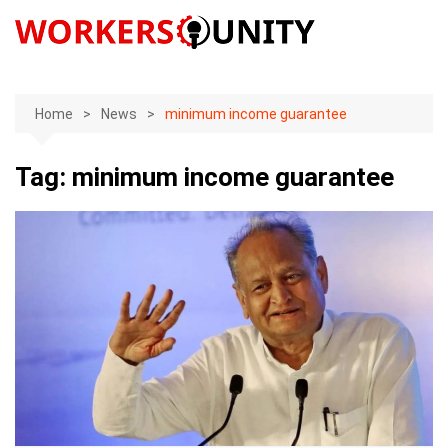
Skip
to
content
Home
News
minimum income guarantee
Tag:
minimum income guarantee