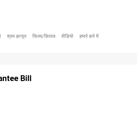
ी
श्रम क़ानून
फिल्म/किताब
वीडियो
हमारे बारे में
यूट्यूब चैनल
फेसबुक पेज
ntee Bill