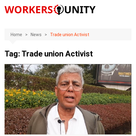
Skip
to
content
Home
News
Trade union Activist
Tag:
Trade union Activist