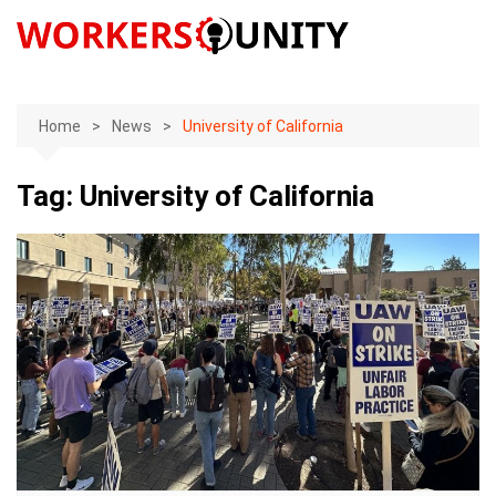
Skip
to
content
Home
News
University of California
Tag:
University of California