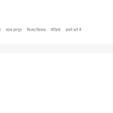
ी
श्रम क़ानून
फिल्म/किताब
वीडियो
हमारे बारे में
यूट्यूब चैनल
फेसबुक पेज