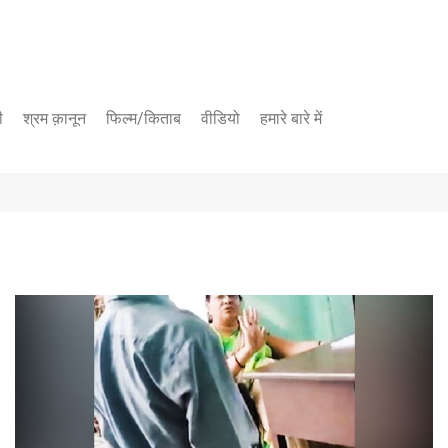
ी
श्रम क़ानून
फिल्म/किताब
वीडियो
हमारे बारे में
यूट्यूब चैनल
फेसबुक पेज