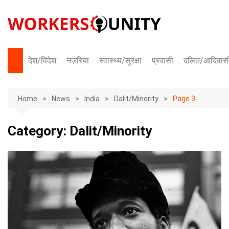
Skip
to
content
देश/विदेश
नज़रिया
स्वास्थ्य/सुरक्षा
प्रवासी
दलित/आदिवास
भारत
Home
अंतराष्ट्रीय
News
India
Dalit/Minority
Page 3
Category:
Dalit/Minority