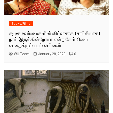
Books/Films
சமூக உண்மைகளின் விட்னசாக (சாட்சியாக)
நாம் இருக்கின்றோமா என்ற கேள்வியை
விதைக்கும் படம் விட்னஸ்
WU Team
January 28, 2023
0