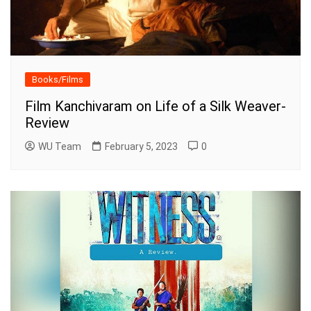
Books/Films
Film Kanchivaram on Life of a Silk Weaver-
Review
WU Team
February 5, 2023
0