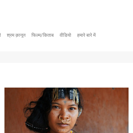
ी
श्रम क़ानून
फिल्म/किताब
वीडियो
हमारे बारे में
यूट्यूब चैनल
फेसबुक पेज