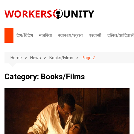
Skip
to
content
देश/विदेश
नज़रिया
स्वास्थ्य/सुरक्षा
प्रवासी
दलित/आदिवास
भारत
Home
अंतराष्ट्रीय
News
Books/Films
Page 2
Category:
Books/Films