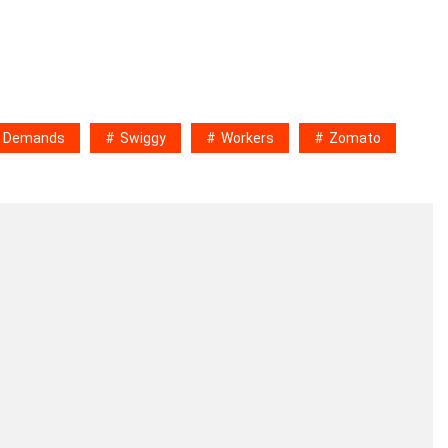
g Demands
Swiggy
Workers
Zomato