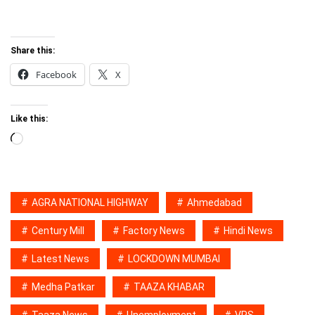
Share this:
Facebook
X
Like this:
Loading…
AGRA NATIONAL HIGHWAY
Ahmedabad
Century Mill
Factory News
Hindi News
Latest News
LOCKDOWN MUMBAI
Medha Patkar
TAAZA KHABAR