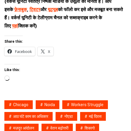
(वर्कर्स यूनिटी स्वतंत्र निष्पक्ष मीडिया के उसूलों को मानता है। आप
इसके
फ़ेसबुक
,
ट्विटर
और
यूट्यूब
को फॉलो कर इसे और मजबूत बना सकते
हैं। वर्कर्स यूनिटी के टेलीग्राम चैनल को सब्सक्राइब करने के
लिए
यहां
क्लिक करें)
Share this:
Facebook
X
Like this:
Loading…
Chicago
Noida
Workers Struggle
आठ घंटे काम का अधिकार
नोएडा
मई दिवस
मज़दूर आंदोलन
वेतन बढ़ोत्तरी
शिकागो