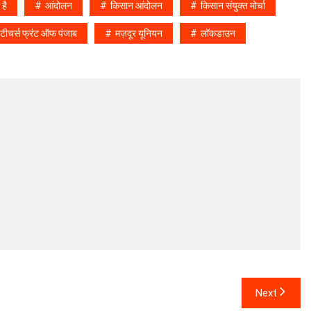
है
आंदोलन
किसान आंदोलन
किसान संयुक्त मोर्चा
 टीचर्स फ्रंट ऑफ पंजाब
मज़दूर यूनियन
लॉकडाउन
Next