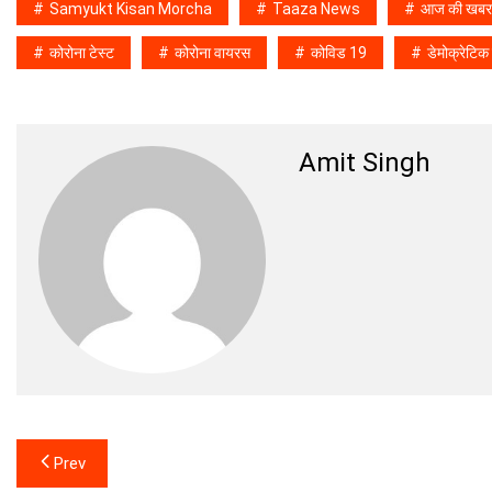
Samyukt Kisan Morcha
Taaza News
आज की खबर 
कोरोना टेस्ट
कोरोना वायरस
कोविड 19
डेमोक्रेटिक
Amit Singh
Post
Prev