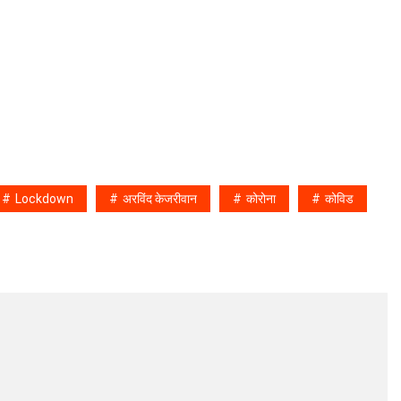
Lockdown
अरविंद केजरीवान
कोरोना
कोविड