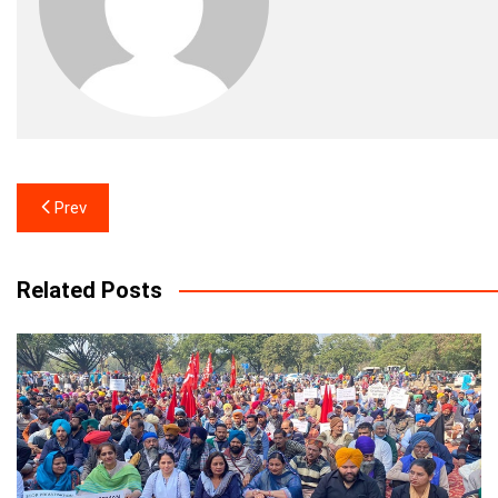
Post
Prev
navigation
Related Posts