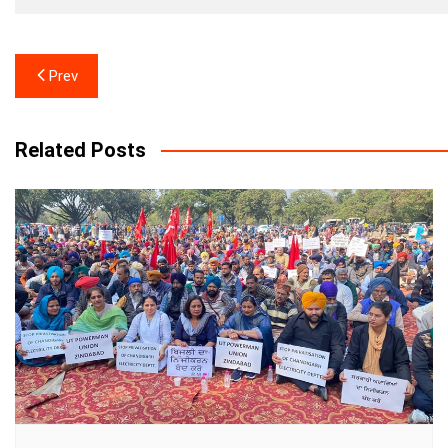
Post
Prev
navigation
Related Posts