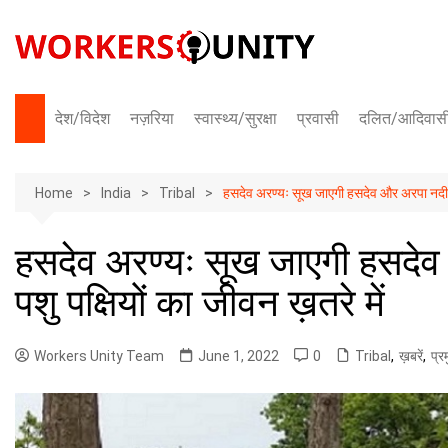
Skip
to
content
देश/विदेश
नज़रिया
स्वास्थ्य/सुरक्षा
प्रवासी
दलित/आदिवास
भारत
Home
अंतराष्ट्रीय
India
Tribal
हसदेव अरण्यः सूख जाएगी हसदेव और अरपा नदी, हा
हसदेव अरण्यः सूख जाएगी हसदेव 
पशु पक्षियों का जीवन ख़तरे में
Workers Unity Team
June 1, 2022
0
Tribal
,
ख़बरें
,
प्र