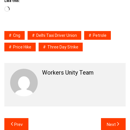
Like this:
Loading…
Cng
Delhi Taxi Driver Union
Petrole
Price Hike
Three Day Strike
Workers Unity Team
Post
Prev
Next