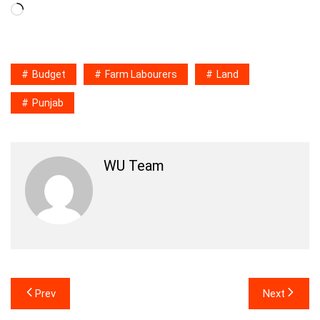
Loading…
Budget
Farm Labourers
Land
Punjab
WU Team
Post
Prev
Next
navigation