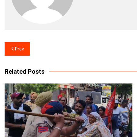
Post
Prev
navigation
Related Posts