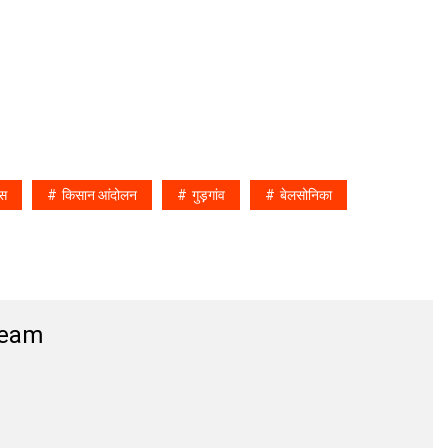
स
किसान आंदोलन
गुड़़गांव
बेलसोनिका
Team